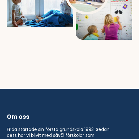
Om oss
Frida startade sin första grundskola 1993. Sedan
dess har vi blivit med såväl förskolor som