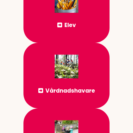
Elev
Vårdnadshavare