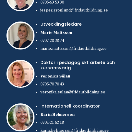
0705-63 53 30
jesper.gronlund@fridautbildning.se
Utvecklingsledare
Marie Mattsson
0707-20 38 74
marie.mattsson@fridautbildning.se
Doktor i pedagogiskt arbete och
kursansvarig
Veronica Sülau
0705-70 70 43
veronika.sulau@fridautbildning.se
Internationell koordinator
Karin Helmerson
0702-21 62 18
karin.helmerson@fridautbildning.se