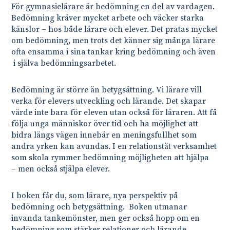
För gymnasielärare är bedömning en del av vardagen.
Bedömning kräver mycket arbete och väcker starka
känslor – hos både lärare och elever. Det pratas mycket
om bedömning, men trots det känner sig många lärare
ofta ensamma i sina tankar kring bedömning och även
i själva bedömningsarbetet.
Bedömning är större än betygsättning. Vi lärare vill
verka för elevers utveckling och lärande. Det skapar
värde inte bara för eleven utan också för läraren. Att få
följa unga människor över tid och ha möjlighet att
bidra längs vägen innebär en meningsfullhet som
andra yrken kan avundas. I en relationstät verksamhet
som skola rymmer bedömning möjligheten att hjälpa
– men också stjälpa elever.
I boken får du, som lärare, nya perspektiv på
bedömning och betygsättning. Boken utmanar
invanda tankemönster, men ger också hopp om en
bedömning som stärker relationer och lärande.