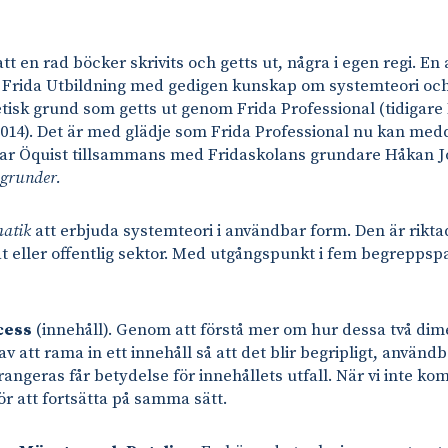
tt en rad böcker skrivits och getts ut, några i egen regi. E
m Frida Utbildning med gedigen kunskap om systemteori och
tisk grund som getts ut genom Frida Professional (tidigar
014). Det är med glädje som Frida Professional nu kan medd
car Öquist tillsammans med Fridaskolans grundare Håkan J
 grunder.
matik
att erbjuda systemteori i användbar form. Den är riktad 
at eller offentlig sektor. Med utgångspunkt i fem begreppspa
cess
(innehåll). Genom att förstå mer om hur dessa två dim
av att rama in ett innehåll så att det blir begripligt, använd
angeras får betydelse för innehållets utfall. När vi inte ko
ör att fortsätta på samma sätt.