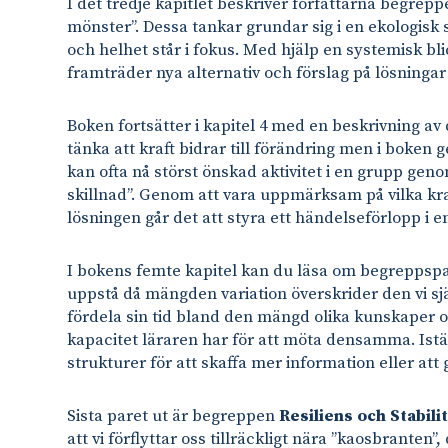
I det tredje kapitlet beskriver författarna begrep
mönster”. Dessa tankar grundar sig i en ekologisk
och helhet står i fokus. Med hjälp en systemisk b
framträder nya alternativ och förslag på lösningar 
Boken fortsätter i kapitel 4 med en beskrivning a
tänka att kraft bidrar till förändring men i boken
kan ofta nå störst önskad aktivitet i en grupp geno
skillnad”. Genom att vara uppmärksam på vilka kraf
lösningen går det att styra ett händelseförlopp i e
I bokens femte kapitel kan du läsa om begreppsp
uppstå då mängden variation överskrider den vi sj
fördela sin tid bland den mängd olika kunskaper o
kapacitet läraren har för att möta densamma. Istäl
strukturer för att skaffa mer information eller att ge
Sista paret ut är begreppen
Resiliens och Stabili
att vi förflyttar oss tillräckligt nära ”kaosbranten”