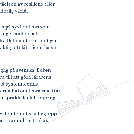
åelsen av resiliens eller
nderlig värld.
okus på systemteori som
formger möten och
tiv. Det medför att det går
ktigt att låta tiden ha sin
nglig på svenska. Boken
a till att göra lärarens
rstå systemteorins
nerna bakom teorierna. Om
ns praktiska tillämpning.
systemteoretiska begrepp
nar varandras tankar.