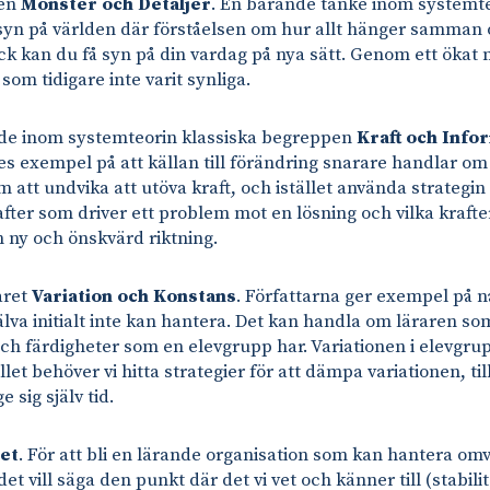
pen
Mönster och Detaljer
. En bärande tanke inom systemteor
 syn på världen där förståelsen om hur allt hänger samman 
lick kan du få syn på din vardag på nya sätt. Genom ett öka
som tidigare inte varit synliga.
v de inom systemteorin klassiska begreppen
Kraft och Info
 ges exempel på att källan till förändring snarare handlar o
m att undvika att utöva kraft, och istället använda strategi
ter som driver ett problem mot en lösning och vilka krafter
n ny och önskvärd riktning.
aret
Variation och Konstans
. Författarna ger exempel på 
älva initialt inte kan hantera. Det kan handla om läraren s
ch färdigheter som en elevgrupp har. Variationen i elevgrup
let behöver vi hitta strategier för att dämpa variationen, 
 sig själv tid.
tet
. För att bli en lärande organisation som kan hantera om
, det vill säga den punkt där det vi vet och känner till (stabil