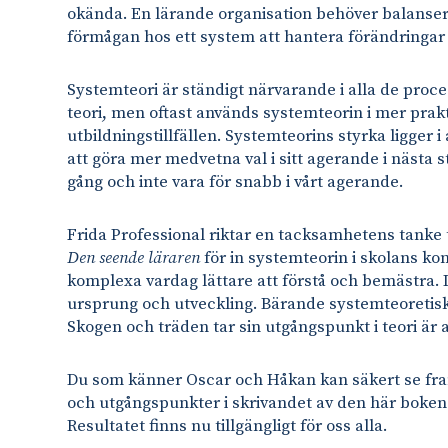
okända. En lärande organisation behöver balansera s
förmågan hos ett system att hantera förändringar s
Systemteori är ständigt närvarande i alla de proce
teori, men oftast används systemteorin i mer pra
utbildningstillfällen. Systemteorins styrka ligger i
att göra mer medvetna val i sitt agerande i nästa st
gång och inte vara för snabb i vårt agerande.
Frida Professional riktar en tacksamhetens tanke t
Den seende läraren
för in systemteorin i skolans kon
komplexa vardag lättare att förstå och bemästra. 
ursprung och utveckling. Bärande systemteoretis
Skogen och träden tar sin utgångspunkt i teori är 
Du som känner Oscar och Håkan kan säkert se fra
och utgångspunkter i skrivandet av den här boken
Resultatet finns nu tillgängligt för oss alla.