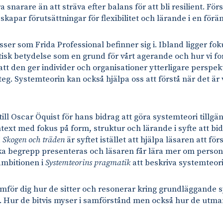
narare än att sträva efter balans för att bli resilient. Först
kapar förutsättningar för flexibilitet och lärande i en förä
sser som Frida Professional befinner sig i. Ibland ligger f
ktisk betydelse som en grund för vårt agerande och hur vi 
 att den ger individer och organisationer ytterligare perspek
eg. Systemteorin kan också hjälpa oss att förstå när det är vi
ill Oscar Öquist för hans bidrag att göra systemteori tillgä
text med fokus på form, struktur och lärande i syfte att bidr
I
Skogen och träden
är syftet istället att hjälpa läsaren att fö
ka begrepp presenteras och läsaren får lära mer om perso
ambitionen i
Systemteorins pragmatik
att beskriva systemteori
mför dig hur de sitter och resonerar kring grundläggande 
. Hur de bitvis myser i samförstånd men också hur de utma