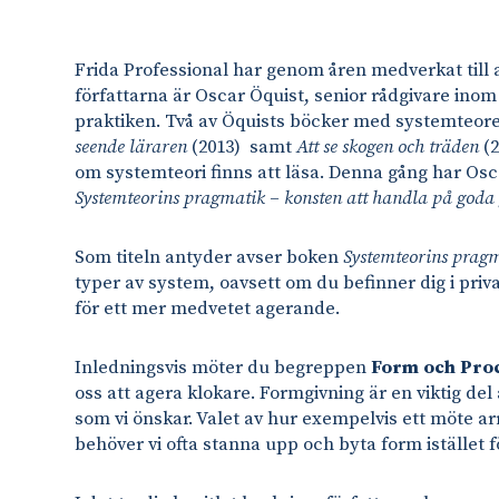
Frida Professional har genom åren medverkat till a
författarna är Oscar Öquist, senior rådgivare ino
praktiken. Två av Öquists böcker med systemteore
seende läraren
(2013) samt
Att se skogen och träden
(2
om systemteori finns att läsa. Denna gång har Os
Systemteorins pragmatik – konsten att handla på goda
Som titeln antyder avser boken
Systemteorins prag
typer av system, oavsett om du befinner dig i priv
för ett mer medvetet agerande.
Inledningsvis möter du begreppen
Form och Pro
oss att agera klokare. Formgivning är en viktig del 
som vi önskar. Valet av hur exempelvis ett möte arr
behöver vi ofta stanna upp och byta form istället f