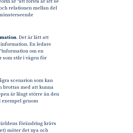
in är “att förstå är att se
och relationen mellan del
t mönsterseende
rmation
. Det är lätt att
m information. En ledare
n “information om en
 som står i vägen för
några scenarion som kan
om brottas med att kunna
pen är långt större än den
till exempel genom
världens förändring krävs
itet) möter det nya och