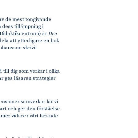
n av de mest tongivande
 dess tillämpning i
e Didaktikcentrum) är
Den
ela att ytterligare en bok
ohansson skrivit
till dig som verkar i olika
r ges läsaren strategier
ensioner samverkar lär vi
bart och ger den förståelse
mmer vidare i vårt lärande