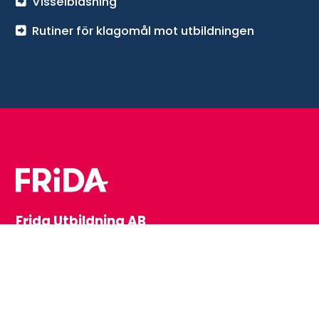
Visselblåsning
Rutiner för klagomål mot utbildningen
Frida Utbildning AB
Vårt kontor i Vänersborg
Regementsgatan 13
462 32 Vänersborg
Tfn: 0521-260 400