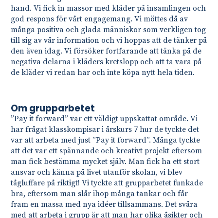
hand. Vi fick in massor med kläder på insamlingen och
god respons för vårt engagemang. Vi möttes då av
många positiva och glada människor som verkligen tog
till sig av vår information och vi hoppas att de tänker på
den även idag. Vi försöker fortfarande att tänka på de
negativa delarna i kläders kretslopp och att ta vara på
de kläder vi redan har och inte köpa nytt hela tiden.
Om grupparbetet
”Pay it forward” var ett väldigt uppskattat område. Vi
har frågat klasskompisar i årskurs 7 hur de tyckte det
var att arbeta med just ”Pay it forward”. Många tyckte
att det var ett spännande och kreativt projekt eftersom
man fick bestämma mycket själv. Man fick ha ett stort
ansvar och känna på livet utanför skolan, vi blev
tågluffare på riktigt! Vi tyckte att grupparbetet funkade
bra, eftersom man slår ihop många tankar och får
fram en massa med nya idéer tillsammans. Det svåra
med att arbeta i grupp är att man har olika åsikter och