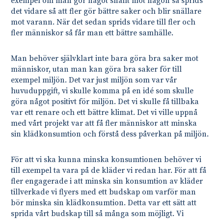
exempel om man gör något snällt mot någon så sprids
det vidare så att fler gör bättre saker och blir snällare
mot varann. När det sedan sprids vidare till fler och
fler människor så får man ett bättre samhälle.
Man behöver självklart inte bara göra bra saker mot
människor, utan man kan göra bra saker för till
exempel miljön. Det var just miljön som var vår
huvuduppgift, vi skulle komma på en idé som skulle
göra något positivt för miljön. Det vi skulle få tillbaka
var ett renare och ett bättre klimat. Det vi ville uppnå
med vårt projekt var att få fler människor att minska
sin klädkonsumtion och förstå dess påverkan på miljön.
För att vi ska kunna minska konsumtionen behöver vi
till exempel ta vara på de kläder vi redan har. För att få
fler engagerade i att minska sin konsumtion av kläder
tillverkade vi flyers med ett budskap om varför man
bör minska sin klädkonsumtion. Detta var ett sätt att
sprida vårt budskap till så många som möjligt. Vi