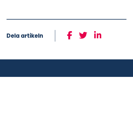
Dela artikeln
Om oss
Frida startade sin första grundskola 1993. Sedan
dess har vi blivit med såväl förskolor som
gymnasium och fortbildningsverksamhet – och
sedan 2006 samlas allt under namnet Frida
Utbildning AB som är moderbolaget. All
skolverksamhet finns i Fridaskolorna AB och vår
fortbildningverksamhet heter Frida Professional AB.