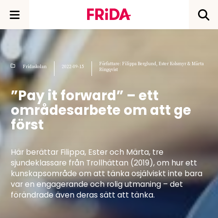
Författare: Filippa Berglund, Ester Kolsmyr & Märta
Fridaskolan
2022-09-15
Ringqvist
”Pay it forward” – ett
områdesarbete om att ge
först
Här berättar Filippa, Ester och Märta, tre
sjundeklassare från Trollhättan (2019), om hur ett
kunskapsområde om att tänka osjälviskt inte bara
var en engagerande och rolig utmaning – det
förändrade även deras sätt att tänka.