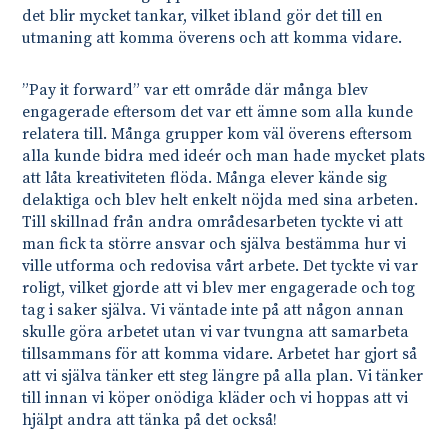
det blir mycket tankar, vilket ibland gör det till en
utmaning att komma överens och att komma vidare.
”Pay it forward” var ett område där många blev
engagerade eftersom det var ett ämne som alla kunde
relatera till. Många grupper kom väl överens eftersom
alla kunde bidra med ideér och man hade mycket plats
att låta kreativiteten flöda. Många elever kände sig
delaktiga och blev helt enkelt nöjda med sina arbeten.
Till skillnad från andra områdesarbeten tyckte vi att
man fick ta större ansvar och själva bestämma hur vi
ville utforma och redovisa vårt arbete. Det tyckte vi var
roligt, vilket gjorde att vi blev mer engagerade och tog
tag i saker själva. Vi väntade inte på att någon annan
skulle göra arbetet utan vi var tvungna att samarbeta
tillsammans för att komma vidare. Arbetet har gjort så
att vi själva tänker ett steg längre på alla plan. Vi tänker
till innan vi köper onödiga kläder och vi hoppas att vi
hjälpt andra att tänka på det också!