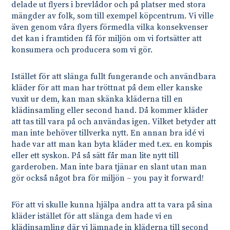
delade ut flyers i brevlådor och på platser med stora
mängder av folk, som till exempel köpcentrum. Vi ville
även genom våra flyers förmedla vilka konsekvenser
det kan i framtiden få för miljön om vi fortsätter att
konsumera och producera som vi gör.
Istället för att slänga fullt fungerande och användbara
kläder för att man har tröttnat på dem eller kanske
vuxit ur dem, kan man skänka kläderna till en
klädinsamling eller second hand. Då kommer kläder
att tas till vara på och användas igen. Vilket betyder att
man inte behöver tillverka nytt. En annan bra idé vi
hade var att man kan byta kläder med t.ex. en kompis
eller ett syskon. På så sätt får man lite nytt till
garderoben. Man inte bara tjänar en slant utan man
gör också något bra för miljön – you pay it forward!
För att vi skulle kunna hjälpa andra att ta vara på sina
kläder istället för att slänga dem hade vi en
klädinsamling där vi lämnade in kläderna till second